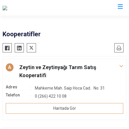
Balıkesir
Kooperatifler
Ayvalık
Havran
Balya
İvrindi
Bandırma
Kepsut
Zeytin ve Zeytinyağı Tarım Satış
A
Bigadiç
Manyas
Kooperatifi
Burhaniye
Marmara
Adres
Mahkeme Mah. Saip Hoca Cad.. No: 31
Dursunbey
Savaştepe
Telefon
0 (266) 422 10 08
Edremit
Sındırgı
Erdek
Susurluk
Haritada Gör
Gömeç
Karesi
Gönen
Altıeylül