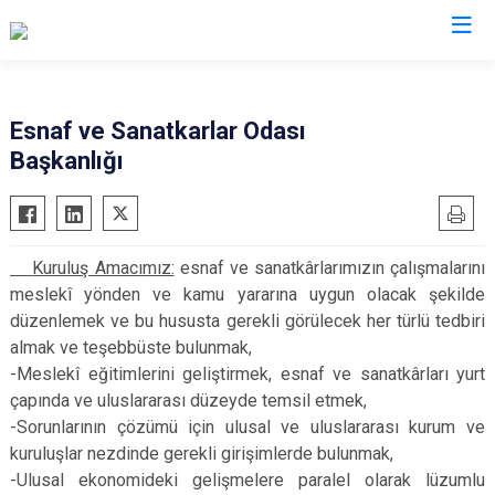
Balıkesir
Esnaf ve Sanatkarlar Odası
Başkanlığı
Ayvalık
Havran
Balya
İvrindi
Bandırma
Kepsut
Kuruluş Amacımız:
esnaf ve sanatkârlarımızın çalışmalarını
Bigadiç
Manyas
meslekî yönden ve kamu yararına uygun olacak şekilde
Burhaniye
Marmara
düzenlemek ve bu hususta gerekli görülecek her türlü tedbiri
Dursunbey
Savaştepe
almak ve teşebbüste bulunmak,
-Meslekî eğitimlerini geliştirmek, esnaf ve sanatkârları yurt
Edremit
Sındırgı
çapında ve uluslararası düzeyde temsil etmek,
Erdek
Susurluk
-Sorunlarının çözümü için ulusal ve uluslararası kurum ve
Gömeç
Karesi
kuruluşlar nezdinde gerekli girişimlerde bulunmak,
-Ulusal ekonomideki gelişmelere paralel olarak lüzumlu
Gönen
Altıeylül